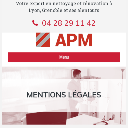
Votre expert en nettoyage et rénovation à
Lyon, Grenoble et ses alentours
04 28 29 11 42
Menu
NETTOYAGE INDUSTRIEL
POSE ET ENTRETIEN DE PARQUET
MENTIONS LÉGALES
RÉNOVATION DES SOLS EN PIERRE
CONTACT